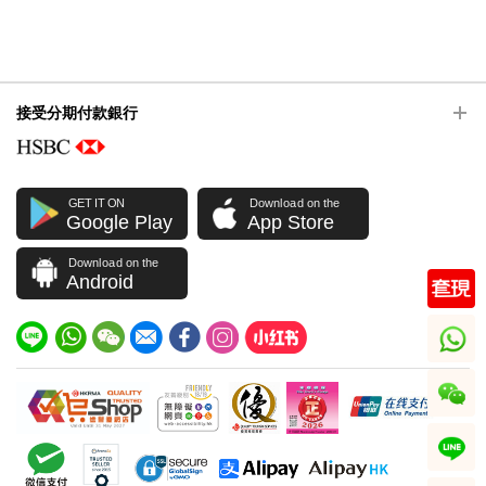
接受分期付款銀行
GET IT ON
Download on the
Google Play
App Store
Download on the
Android
whatsapp
wechat
line