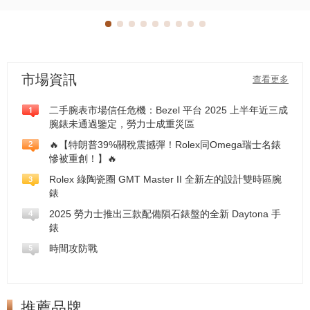
市場資訊
查看更多
二手腕表市場信任危機：Bezel 平台 2025 上半年近三成
腕錶未通過鑒定，勞力士成重災區
🔥【特朗普39%關稅震撼彈！Rolex同Omega瑞士名錶
慘被重創！】🔥
Rolex 綠陶瓷圈 GMT Master II 全新左的設計雙時區腕
錶
2025 勞力士推出三款配備隕石錶盤的全新 Daytona 手
錶
時間攻防戰
推薦品牌