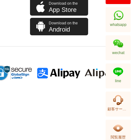
Download on the
App Store
Download on the
whatsapp
Android
wechat
line
顧客サービス
閲覧履歴