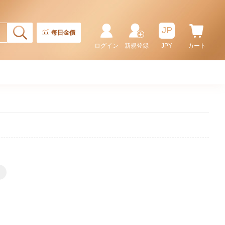
JP
每日金價
ログイン
新規登録
JPY
カート