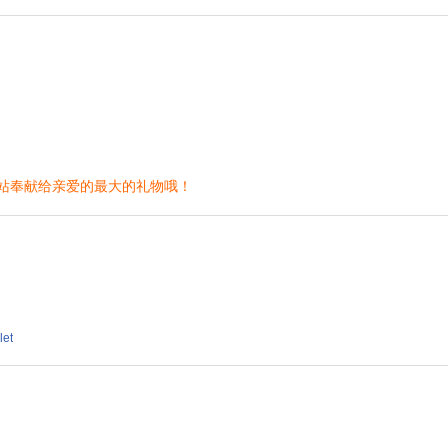
站奉献给亲爱的最大的礼物哦！
let