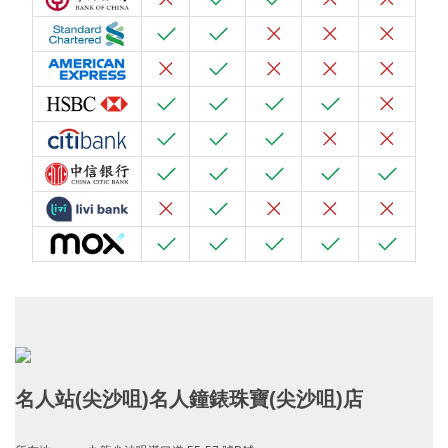
名人站(尖沙咀)名人鐘錶珠寶(尖沙咀)店