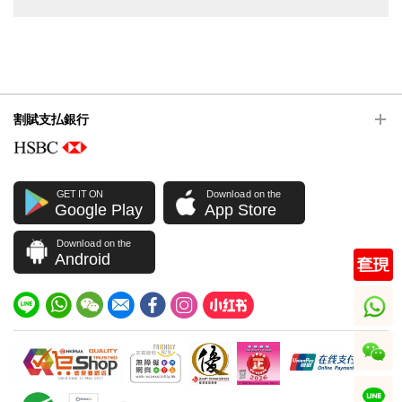
割賦支払銀行
GET IT ON
Download on the
Google Play
App Store
Download on the
Android
whatsapp
wechat