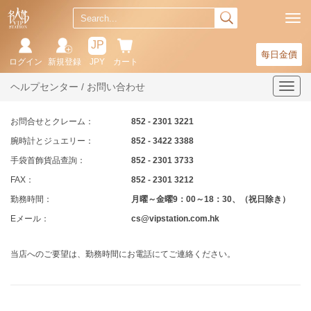
JP
每日金價
ログイン
新規登録
JPY
カート
ヘルプセンター / お問い合わせ
T
o
g
お問合せとクレーム：
852 - 2301 3221
g
l
腕時計とジュエリー：
852 - 3422 3388
e
手袋首飾貨品查詢：
852 - 2301 3733
n
a
FAX：
852 - 2301 3212
v
勤務時間：
月曜～金曜9：00～18：30、（祝日除き）
i
g
Eメール：
cs@vipstation.com.hk
a
t
i
当店へのご要望は、勤務時間にお電話にてご連絡ください。
o
n