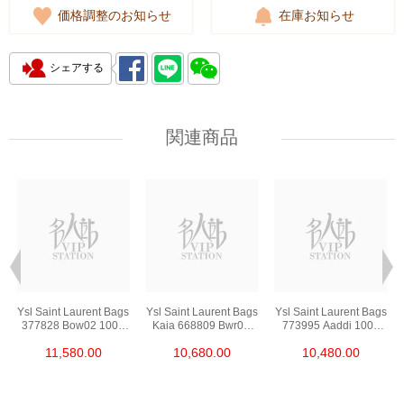
価格調整のお知らせ
在庫お知らせ
シェアする
関連商品
s
Ysl Saint Laurent Bags
Ysl Saint Laurent Bags
Ysl Saint Laurent Bags
377828 Bow02 1000
Kaia 668809 Bwr0w
773995 Aaddi 1000
Chain Bag/Crossbody
1000 Shoulder
Shoulder
11,580.00
10,680.00
10,480.00
Bag
Bag/Crossbody Bag
Bag/Crossbody Bag
/Handbag