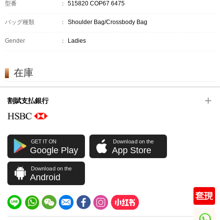
型番
：
515820 COP67 6475
バッグ種類
：
Shoulder Bag/Crossbody Bag
Gender
：
Ladies
在庫
割賦支払銀行
GET IT ON
Download on the
Google Play
App Store
Download on the
Android