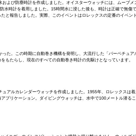
防水および防塵時計を作成しました。オイスターウォッチには、ムーブメ
の防水時計を着用しました。15時間水に浸した後も、時計は正確で無傷
ったと報告しました。実際、このイベントはロレックスの定番のイベン
なかった。この時期に自動巻き機構を発明し、大流行した「パーペチュ
命をもたらし、現在のすべての自動巻き時計の先駆けとなっています。
ペチュアルカレンダーウォッチを作成しました。1955年、ロレックスは
アプリケーション。ダイビングウォッチは、水中で100メートル潜るこ