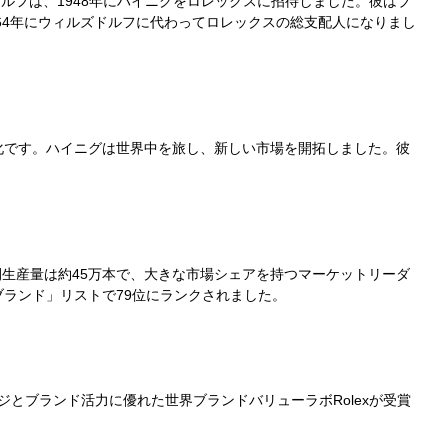
ルフは、1948年にハイニグをロレックスに招待しました。彼はブ
964年にウィルズドルフに代わってロレックスの総支配人になりまし
化です。ハイニグは世界中を旅し、新しい市場を開拓しました。彼
間生産量は約45万本で、大きな市場シェアを持つマーケットリーダ
ブランド」リストで79位にランクされました。
ランドイメージとブランド活力に優れた世界ブランドバリューラボRolexが受賞