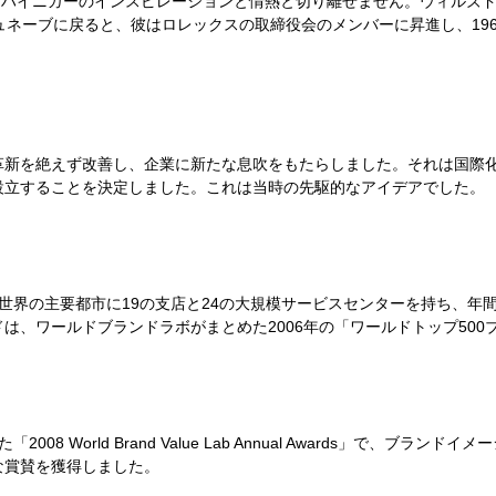
.ハイニガーのインスピレーションと情熱と切り離せません。ウィルズド
ジュネーブに戻ると、彼はロレックスの取締役会のメンバーに昇進し、1
革新を絶えず改善し、企業に新たな息吹をもたらしました。それは国際
設立することを決定しました。これは当時の先駆的なアイデアでした。
世界の主要都市に19の支店と24の大規模サービスセンターを持ち、年
、ワールドブランドラボがまとめた2006年の「ワールドトップ500
8 World Brand Value Lab Annual Awards」で、ブ
な賞賛を獲得しました。