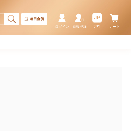
JP
每日金價
ログイン
新規登録
JPY
カート