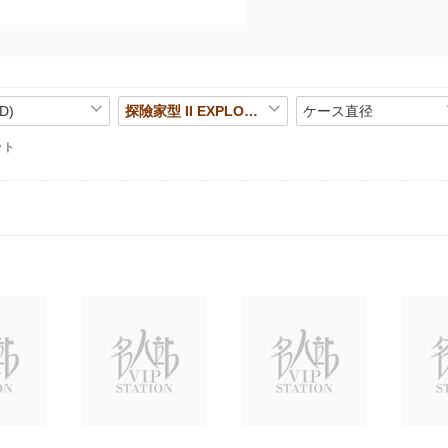
D)
探險家型 II EXPLORER II
ケース直径
ット