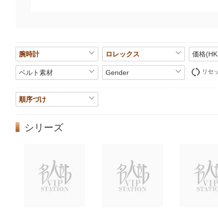
腕時計
ロレックス
価格(HK
リセ
ベルト素材
Gender
順序づけ
シリーズ