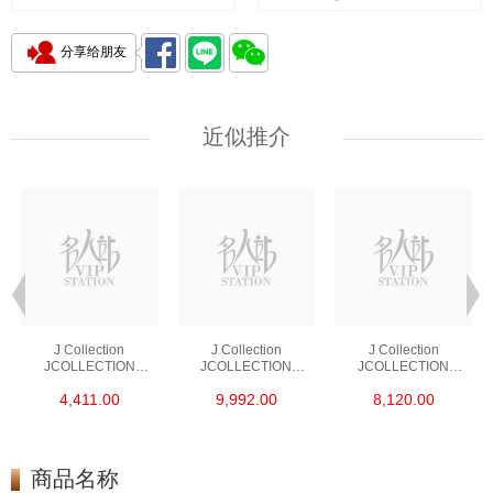
分享给朋友
近似推介
J Collection
J Collection
J Collection
JCOLLECTION
JCOLLECTION
JCOLLECTION
天然钻饰 RING 45
天然钻饰 EARRING 42
天然钻饰 NECKLACE
4,411.00
9,992.00
8,120.00
RDDI 0.48 CT18KR
RDDI 1.34 CT18KW
W/DIAMOND 7
1.76 GM
3.10 GM
CDIBAG 0.16 CT58
RDDI 0.66 CT4
TPDITAPA 0.11
CT18KCHAIN 1.16
商品名称
GM18KW 1.94 GM