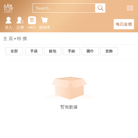
繁
每日金價
登入
註冊
HKD
購物車
主 頁
特 價
全部
手袋
銀包
手錶
圍巾
首飾
暫無數據