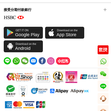
接受分期付款銀行
GET IT ON
Download on the
Google Play
App Store
Download on the
Android
whatsapp
wechat
line
客服