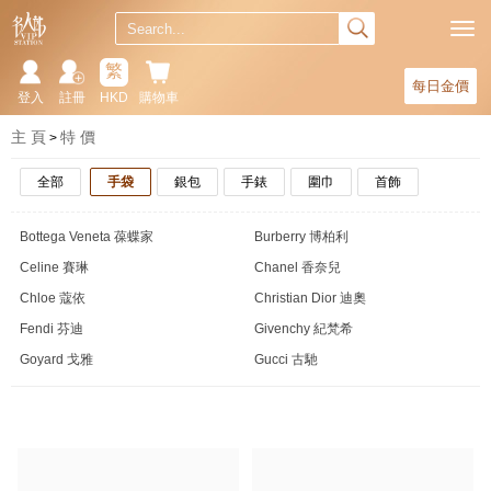
繁
每日金價
登入
註冊
HKD
購物車
主 頁
特 價
全部
手袋
銀包
手錶
圍巾
首飾
Bottega Veneta 葆蝶家
Burberry 博柏利
Celine 賽琳
Chanel 香奈兒
Chloe 蔻依
Christian Dior 迪奧
Fendi 芬迪
Givenchy 紀梵希
Goyard 戈雅
Gucci 古馳
Hermes 愛馬仕
Loewe 羅意威
Longchamp 瓏驤
Louis Vuitton 路易威登
Marc Jacobs 馬克·雅可布
Michael Kors 邁克高仕
Miu Miu 繆繆
Moschino 莫斯奇諾