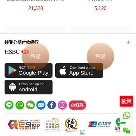
中號
21,320
5,120
接受分期付款銀行
售罄
售罄
GET IT ON
Download on the
Google Play
App Store
Download on the
Android
Ysl / Saint Laurent 聖羅蘭 手袋 Kate
Ysl / Saint Laurent 聖羅蘭 手袋 Kate
377829 0xc1w 1023 鏈條包/斜挎包
452159 9xn1w 2094 斜挎包 流蘇包
HKD 5,800
HKD 5,600
whatsapp