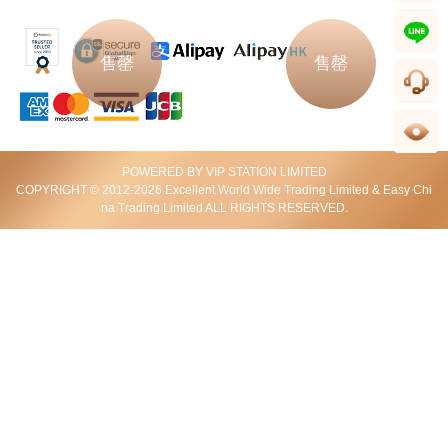
wechat
line
售罄
售罄
客服
足跡
POWERED BY VIP STATION LIMITED
Ysl / Saint Laurent 聖羅蘭 手袋 Coeur
Balenciaga 巴黎世家 手袋 542207
COPYRIGHT © 2012-2026 Excellent World Wide Trading Limited & Easy Chi
540694 0xb6d 1000 單肩包/斜挎包
0ota3 4450 斜挎包
na Trading Limited ALL RIGHTS RESERVED.
HKD 5,800
HKD 8,090
售罄
售罄