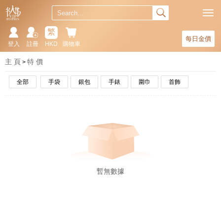
繁
每日金價
登入
註冊
HKD
購物車
主 頁
特 價
全部
手袋
銀包
手錶
圍巾
首飾
暫無數據