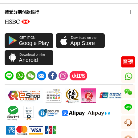
接受分期付款銀行
GET IT ON
Download on the
Google Play
App Store
Download on the
Android
whatsapp
wechat
line
客服