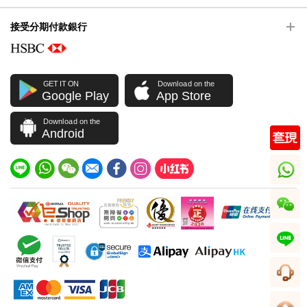
接受分期付款銀行
GET IT ON
Download on the
Google Play
App Store
Download on the
Android
whatsapp
wechat
line
客服