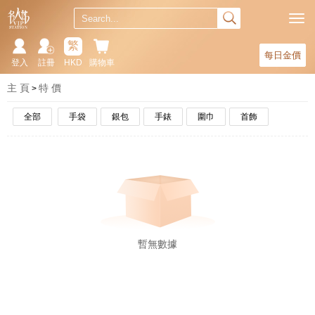
繁
每日金價
登入
註冊
HKD
購物車
主 頁
特 價
全部
手袋
銀包
手錶
圍巾
首飾
暫無數據