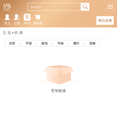
繁
每日金價
登入
註冊
HKD
購物車
主 頁
特 價
全部
手袋
銀包
手錶
圍巾
首飾
暫無數據