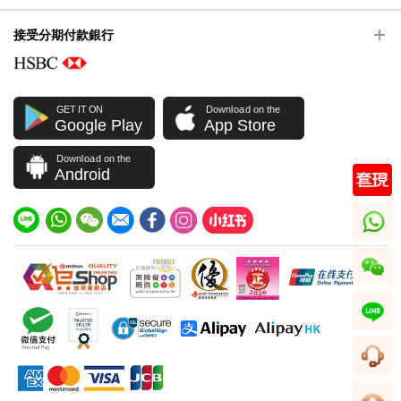
接受分期付款銀行
GET IT ON
Download on the
Google Play
App Store
Download on the
Android
whatsapp
wechat
line
客服