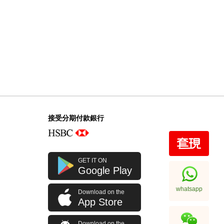
接受分期付款銀行
GET IT ON
Google Play
whatsapp
Download on the
App Store
Download on the