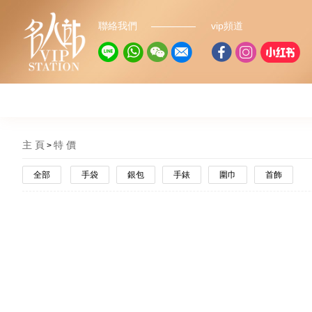
聯絡我們
vip頻道
主 頁
特 價
全部
手袋
銀包
手錶
圍巾
首飾