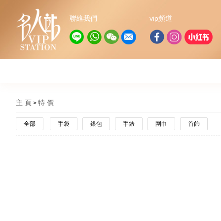
聯絡我們
vip頻道
主 頁
特 價
全部
手袋
銀包
手錶
圍巾
首飾