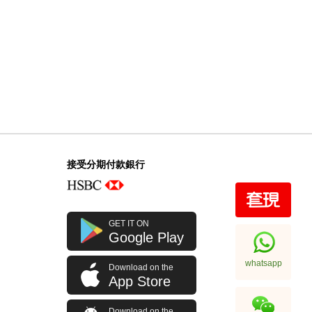
接受分期付款銀行
GET IT ON
Google Play
whatsapp
Download on the
App Store
Download on the