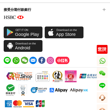
接受分期付款銀行
GET IT ON
Download on the
Google Play
App Store
Download on the
Android
whatsapp
wechat
line
客服