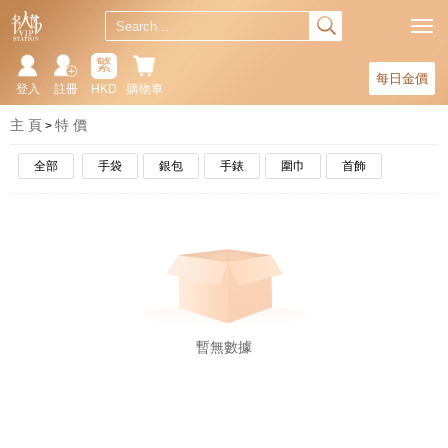
繁
每日金價
登入
註冊
HKD
購物車
主 頁
特 價
全部
手袋
銀包
手錶
圍巾
首飾
暫無數據