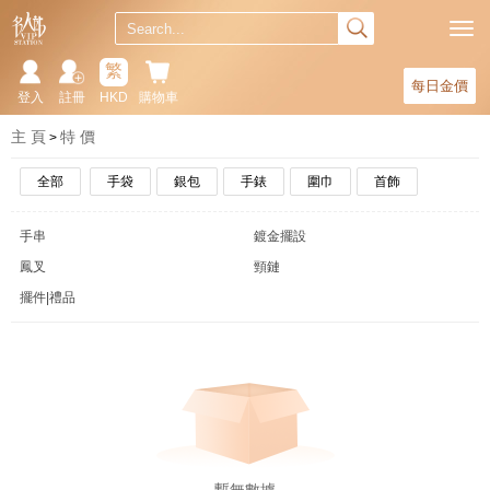
繁
每日金價
登入
註冊
HKD
購物車
主 頁
特 價
全部
手袋
銀包
手錶
圍巾
首飾
手串
鍍金擺設
鳳叉
頸鏈
擺件|禮品