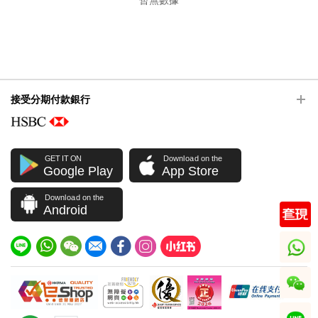
暫無數據
接受分期付款銀行
GET IT ON
Download on the
Google Play
App Store
Download on the
Android
whatsapp
wechat