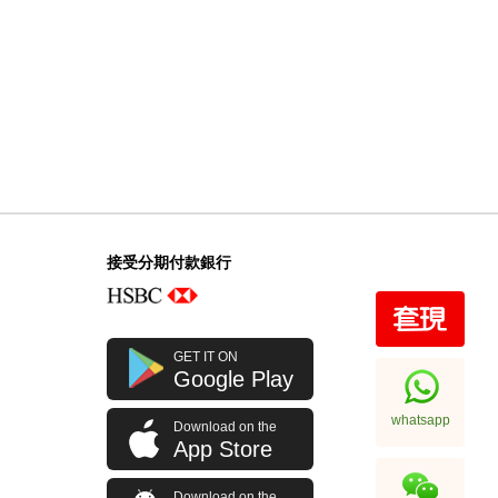
接受分期付款銀行
GET IT ON
Google Play
whatsapp
Download on the
App Store
Download on the