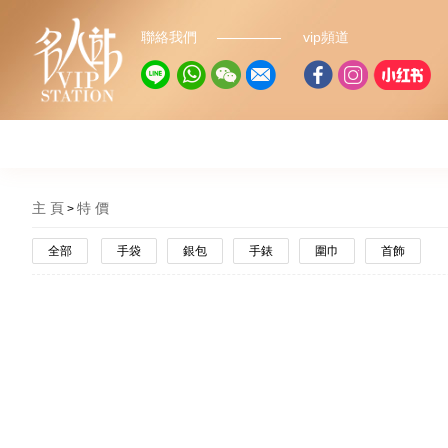
聯絡我們
vip頻道
主 頁
特 價
全部
手袋
銀包
手錶
圍巾
首飾