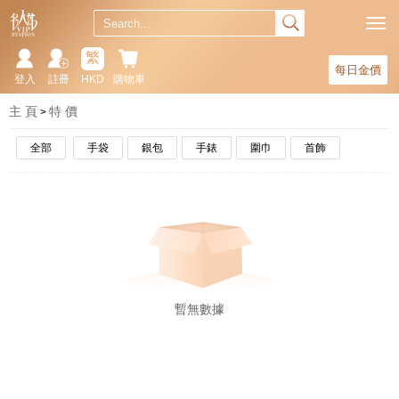
繁
每日金價
登入
註冊
HKD
購物車
主 頁
特 價
全部
手袋
銀包
手錶
圍巾
首飾
暫無數據