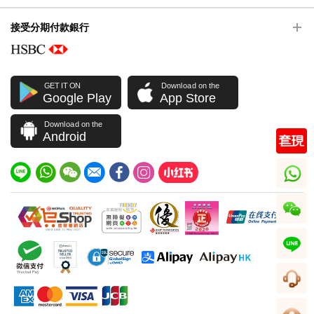
接受分期付款銀行
GET IT ON
Download on the
Google Play
App Store
Download on the
Android
whatsapp
wechat
line
客服