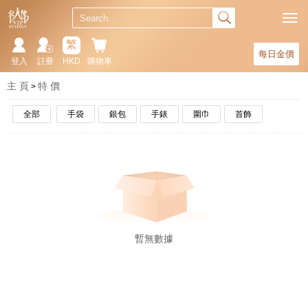
繁
每日金價
登入
註冊
HKD
購物車
主 頁
特 價
全部
手袋
銀包
手錶
圍巾
首飾
暫無數據