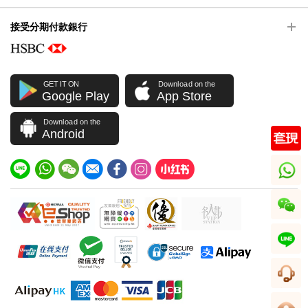
接受分期付款銀行
GET IT ON
Download on the
Google Play
App Store
Download on the
Android
whatsapp
wechat
line
客服