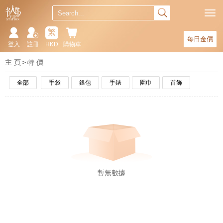
繁
每日金價
登入
註冊
HKD
購物車
主 頁
特 價
全部
手袋
銀包
手錶
圍巾
首飾
暫無數據