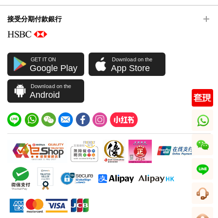
接受分期付款銀行
GET IT ON
Download on the
Google Play
App Store
Download on the
Android
whatsapp
wechat
line
客服