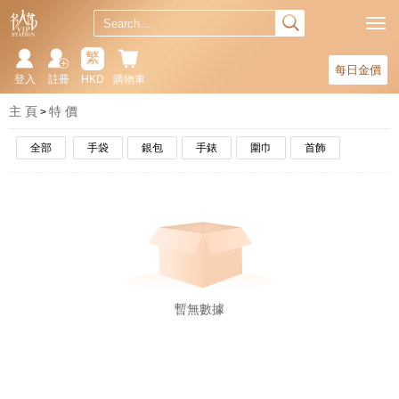
繁
每日金價
登入
註冊
HKD
購物車
主 頁
特 價
全部
手袋
銀包
手錶
圍巾
首飾
暫無數據