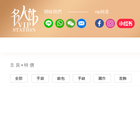
聯絡我們
vip頻道
主 頁
特 價
全部
手袋
銀包
手錶
圍巾
首飾