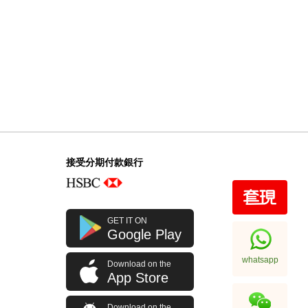
接受分期付款銀行
GET IT ON
Google Play
whatsapp
Download on the
App Store
Download on the