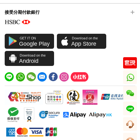
接受分期付款銀行
GET IT ON
Download on the
Google Play
App Store
Download on the
Android
whatsapp
wechat
line
客服