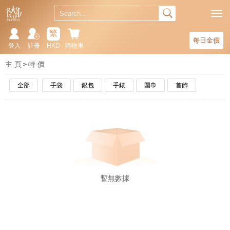
繁
每日金價
登入
註冊
HKD
購物車
主 頁
特 價
全部
手袋
銀包
手錶
圍巾
首飾
暫無數據