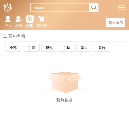
繁
每日金價
登入
註冊
HKD
購物車
主 頁
特 價
全部
手袋
銀包
手錶
圍巾
首飾
暫無數據