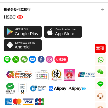
接受分期付款銀行
GET IT ON
Download on the
Google Play
App Store
Download on the
Android
whatsapp
wechat
line
客服