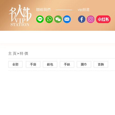
聯絡我們
vip頻道
主 頁
特 價
全部
手袋
銀包
手錶
圍巾
首飾