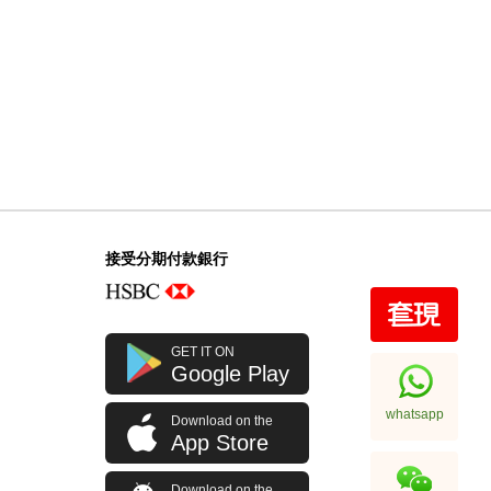
接受分期付款銀行
GET IT ON
Google Play
whatsapp
Download on the
App Store
Download on the