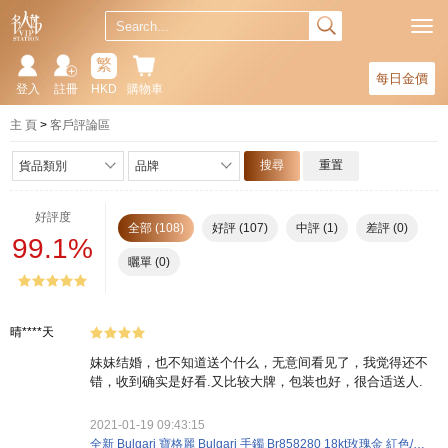
繁
每日金價
登入
註冊
HKD
購物車
主 頁
客戶評論區
搜尋
重置
貨品類別
品牌
好評度
全部 (108)
好評 (107)
中評 (1)
差評 (0)
99.1%
曬單 (0)
晴****天
妹妹结婚，也不知道送个什么，无意间看见了，我觉得还不
错，收到确实是好看.又比较大牌，包装也好，很合适送人.
2021-01-19 09:43:15
全新 Bulgari 寶格麗 Bulgari 手鐲 Br858280 18kt玫瑰金 紅色/白色