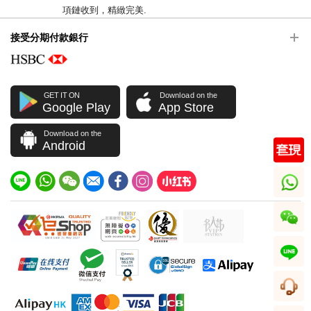
項鏈收到，精緻完美.
接受分期付款銀行
2020-05-20 15:08:29
全新 Bulgari 寶格麗 頸鏈 Cl857198 350553 18kt玫瑰金 粉紅金色
2020-05-20 15:08:29
管理員回覆: 非常感谢亲对我们的支持和肯定，您的支持是
GET IT ON
Download on the
我们前进的无限动力。很高兴看到亲的宝贵评价，我们会再
Google Play
App Store
接再厉，给您创造优质的服务，我们全体同仁期待您的下次
光临，祝您阖家幸福~~
Download on the
Android
L****a
戴着好看，搭配什么衣服都好看.
whatsapp
2020-04-26 15:47:27
全新 Bulgari 寶格麗 項鏈 Cl857216 350554 18kt黃金 金色
wechat
2020-04-26 15:47:27
管理員回覆: 亲的满意是我们最大的鼓励，一直追求给您带
line
来最完美的服务，让您的购物更加愉快，感谢亲的信任，我
们将不辜负您的期望，努力做得更好哟~
客服