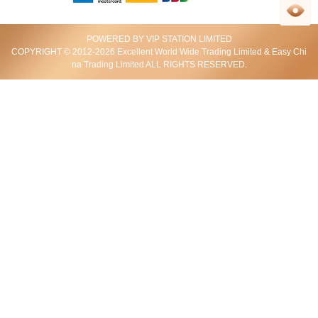
淘****包
足跡
項鏈收到，包裝完美，戴在脖子上顯白又好看.
POWERED BY VIP STATION LIMITED
COPYRIGHT © 2012-2026 Excellent World Wide Trading Limited & Easy Chi
na Trading Limited ALL RIGHTS RESERVED.
2020-02-28 14:44:16
全新 Bulgari 寶格麗 B.Zero1 頸鏈 Cl856794 18kt玫瑰金鑲鑽 白色
追****生
一般我很少戴婚戒之外的戒指，現在為了搭配衣服選了這款
寶格麗的，還不錯.顏色好搭.
2020-01-05 14:47:11
全新 Bulgari 寶格麗 B.Zero1 戒指 347020 18kt玫瑰金 白色
狒****
项链很棒，刚好在锁骨的位置，非常好看，很满意哟！
2019-12-26 14:32:23
全新 Bulgari 寶格麗 頸鏈 B.Zero1 Cl858069 353795 18kt玫瑰金 粉紅金色