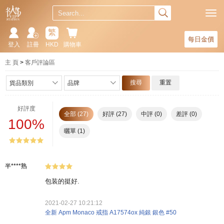
繁
每日金價
登入
註冊
HKD
購物車
主 頁
客戶評論區
搜尋
重置
貨品類別
品牌
好評度
全部 (27)
好評 (27)
中評 (0)
差評 (0)
100%
曬單 (1)
半****熟
包装的挺好.
2021-02-27 10:21:12
全新 Apm Monaco 戒指 A17574ox 純銀 銀色 #50