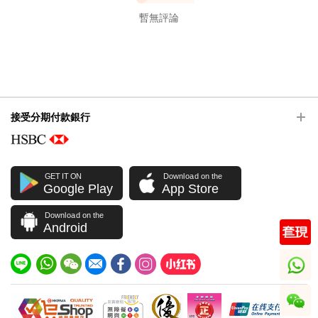
暫無評論
接受分期付款銀行
GET IT ON
Download on the
Google Play
App Store
Download on the
Android
whatsapp