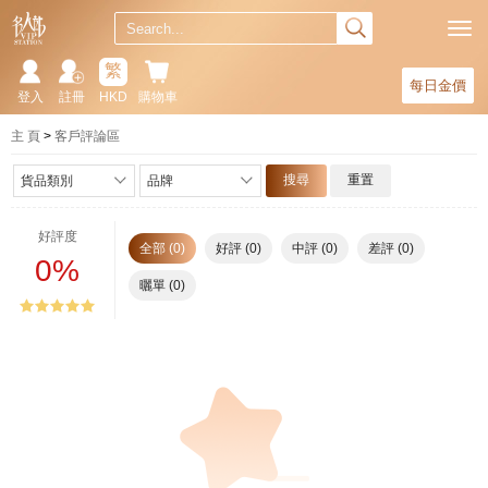
繁
每日金價
登入
註冊
HKD
購物車
主 頁
客戶評論區
搜尋
重置
貨品類別
品牌
好評度
全部 (0)
好評 (0)
中評 (0)
差評 (0)
0%
曬單 (0)