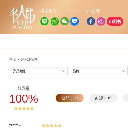
聯絡我們
vip頻道
主 頁
客戶評論區
貨品類別
品牌
好評度
100%
全部 (18)
好評 (18)
软****人