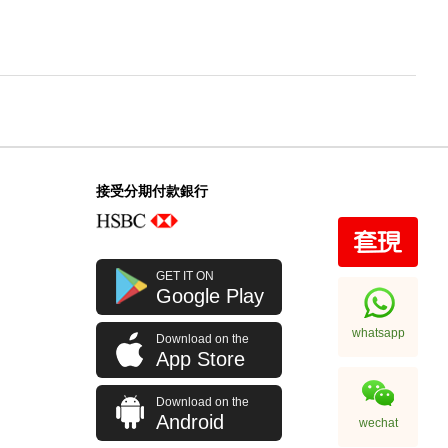
接受分期付款銀行
GET IT ON
Google Play
whatsapp
Download on the
App Store
Download on the
Android
wechat