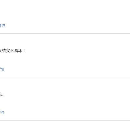
 背包
很结实不易坏！
 背包
包。
 背包