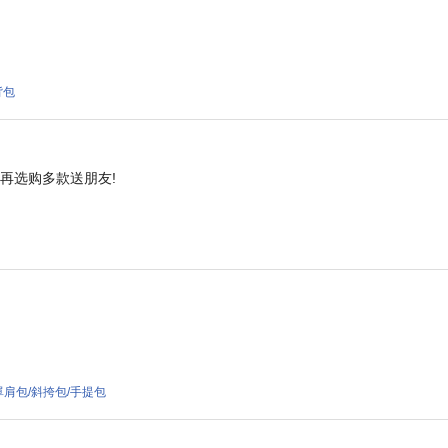
 背包
再选购多款送朋友!
！
00 單肩包/斜挎包/手提包