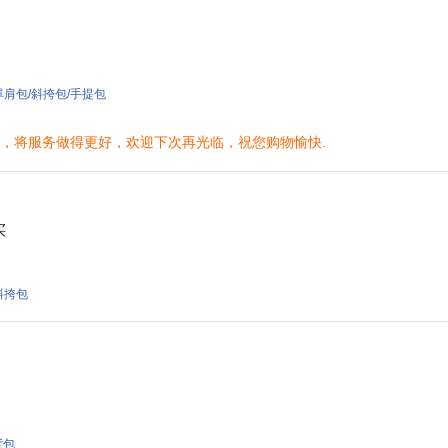
01 單肩包/斜挎包/手提包
力，将服务做得更好，欢迎下次再光临，祝您购物愉快.
买
 斜挎包
 背包