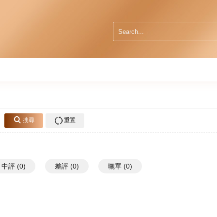
搜尋
重置
中評 (0)
差評 (0)
曬單 (0)