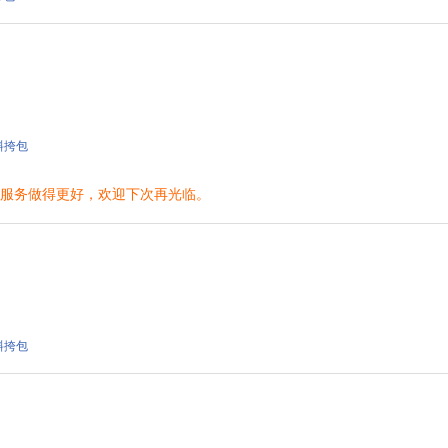
 斜挎包
将服务做得更好，欢迎下次再光临。
 斜挎包