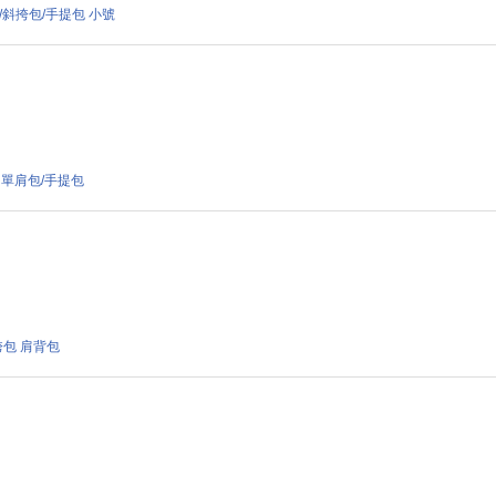
 單肩包/斜挎包/手提包 小號
000 單肩包/手提包
/斜挎包 肩背包