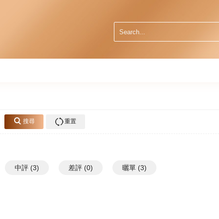
搜尋
重置
中評 (3)
差評 (0)
曬單 (3)