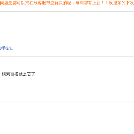
的问题您都可以找在线客服帮您解决的呢，每周都有上新！！欢迎亲的下
肩包/手提包
樸素百搭就是它了.