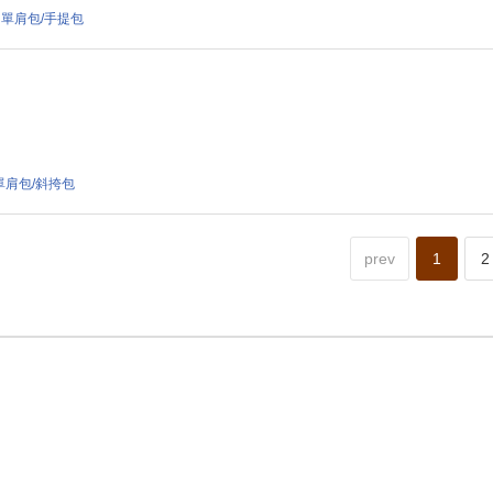
000 單肩包/手提包
59 單肩包/斜挎包
prev
1
2