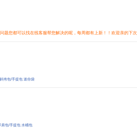
的问题您都可以找在线客服帮您解决的呢，每周都有上新！！欢迎亲的下
 單肩包/斜挎包/手提包 迷你袋
559 單肩包/手提包 水桶包