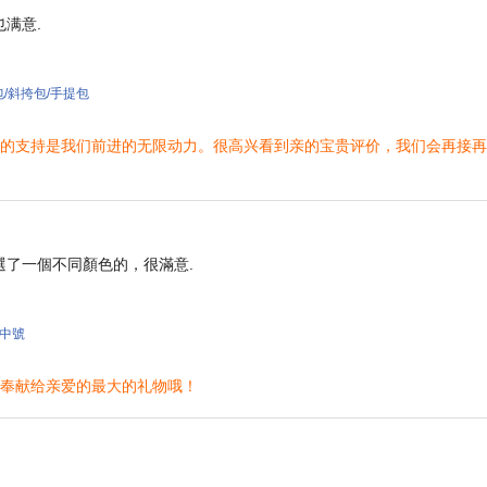
满意.
 單肩包/斜挎包/手提包
，您的支持是我们前进的无限动力。很高兴看到亲的宝贵评价，我们会再接
了一個不同顏色的，很滿意.
包 中號
站奉献给亲爱的最大的礼物哦！