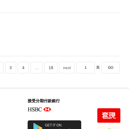
3
4
...
18
next
頁
GO
接受分期付款銀行
GET IT ON