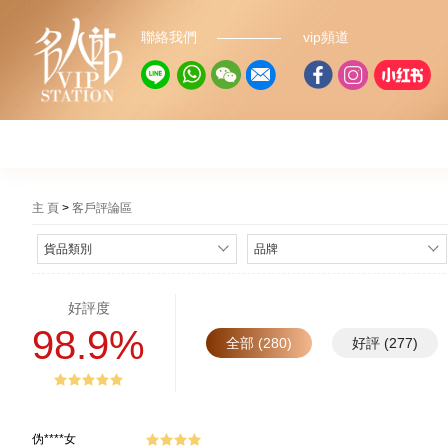
聯絡我們
vip頻道
主 頁
客戶評論區
貨品類別
品牌
好評度
98.9%
全部 (280)
好評 (277)
伪****女