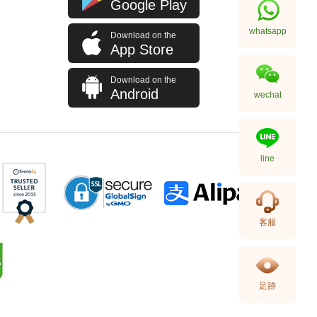
Google Play
whatsapp
Download on the
App Store
Download on the
Android
wechat
line
客服
足跡