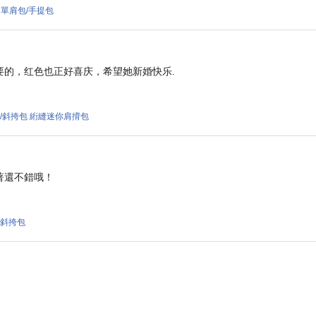
000 單肩包/手提包
要的，红色也正好喜庆，希望她新婚快乐.
3 單肩包/斜挎包 絎縫迷你肩揹包
著還不錯哦！
肩包/斜挎包