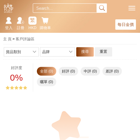
繁
每日金價
登入
註冊
HKD
購物車
主 頁
客戶評論區
搜尋
重置
貨品類別
品牌
好評度
全部 (0)
好評 (0)
中評 (0)
差評 (0)
0%
曬單 (0)