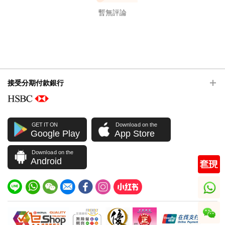
暫無評論
接受分期付款銀行
GET IT ON
Download on the
Google Play
App Store
Download on the
Android
whatsapp