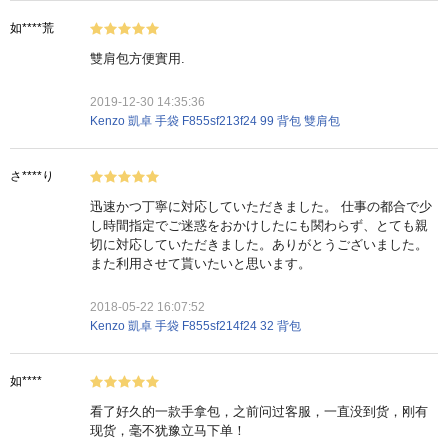
如****荒
雙肩包方便實用.
2019-12-30 14:35:36
Kenzo 凱卓 手袋 F855sf213f24 99 背包 雙肩包
さ****り
迅速かつ丁寧に対応していただきました。 仕事の都合で少
し時間指定でご迷惑をおかけしたにも関わらず、とても親
切に対応していただきました。ありがとうございました。
また利用させて貰いたいと思います。
2018-05-22 16:07:52
Kenzo 凱卓 手袋 F855sf214f24 32 背包
如****
看了好久的一款手拿包，之前问过客服，一直没到货，刚有
现货，毫不犹豫立马下单！