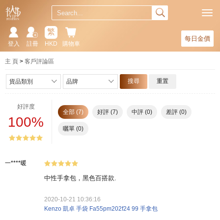
繁
每日金價
登入
註冊
HKD
購物車
主 頁
客戶評論區
搜尋
重置
貨品類別
品牌
好評度
全部 (7)
好評 (7)
中評 (0)
差評 (0)
100%
曬單 (0)
一****暖
中性手拿包，黑色百搭款.
2020-10-21 10:36:16
Kenzo 凱卓 手袋 Fa55pm202f24 99 手拿包