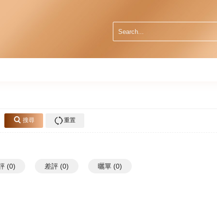
搜尋
重置
 (0)
差評 (0)
曬單 (0)