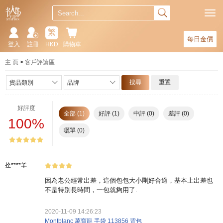
繁
每日金價
登入
註冊
HKD
購物車
主 頁
客戶評論區
搜尋
重置
貨品類別
品牌
好評度
全部 (1)
好評 (1)
中評 (0)
差評 (0)
100%
曬單 (0)
拴****羊
因為老公經常出差，這個包包大小剛好合適，基本上出差也
不是特別長時間，一包就夠用了.
2020-11-09 14:26:23
Montblanc 萬寶龍 手袋 113856 背包