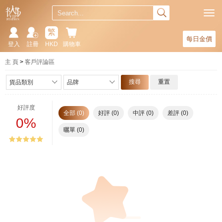
繁
每日金價
登入
註冊
HKD
購物車
主 頁
客戶評論區
搜尋
重置
貨品類別
品牌
好評度
全部 (0)
好評 (0)
中評 (0)
差評 (0)
0%
曬單 (0)