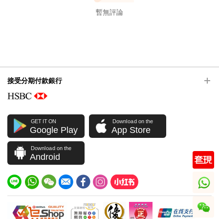
暫無評論
接受分期付款銀行
GET IT ON
Download on the
Google Play
App Store
Download on the
Android
whatsapp