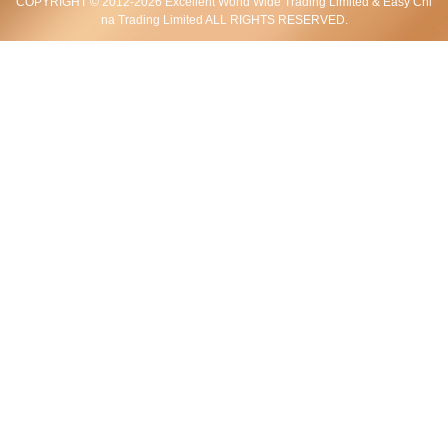
COPYRIGHT © 2012-2026 Excellent World Wide Trading Limited & Easy Chi
听我老婆的，买了这条领带，果然不错。
na Trading Limited ALL RIGHTS RESERVED.
2019-04-06 16:11:20
全新 GUCCI 古馳 領呔 408865 4E002 1062 絲 黑色
爱****斯
比基尼收到了，周末可以去参加游泳PARTY了！
2019-04-05 22:06:00
全新 HERMES 愛馬仕 泳衣 藍色/白色 布料 36
绊****生
泳衣不错。料子穿起来舒服，不勒而且好看！
2019-04-02 20:11:09
全新 HERMES 愛馬仕 泳衣 綠色/紫色 布料 36
穎****東