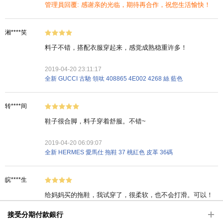
管理員回覆: 感谢亲的光临，期待再合作，祝您生活愉快！
湘****笑
料子不错，搭配衣服穿起来，感觉成熟稳重许多！
2019-04-20 23:11:17
全新 GUCCI 古馳 領呔 408865 4E002 4268 絲 藍色
转****间
鞋子很合脚，料子穿着舒服。不错~
2019-04-20 06:09:07
全新 HERMES 愛馬仕 拖鞋 37 桃紅色 皮革 36碼
皖****生
给妈妈买的拖鞋，我试穿了，很柔软，也不会打滑。可以！
接受分期付款銀行
2019-04-18 14:18:17