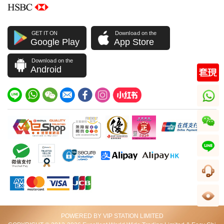
全新 HERMES 愛馬仕 拖鞋 桃紅色 皮革 36碼
三****你
GET IT ON
Download on the
Google Play
App Store
天气热去游泳，怎么可以缺少一套好的泳衣呢~~
Download on the
2019-04-15 18:08:16
Android
全新 HERMES 愛馬仕 泳衣 藍色/白色 布料 36
光****
whatsapp
鞋子做工面料都很不错，鞋型也很漂亮，很满意！
wechat
2019-04-08 19:14:12
全新 HERMES 愛馬仕 拖鞋 01 白色 皮革 37碼
line
2019-04-08 19:14:12
管理員回覆: 感謝親的光臨，親的滿意，就是我們最大的欣
慰，最大的回報，我們會更加努力做好！
客服
足跡
亚****韩
POWERED BY VIP STATION LIMITED