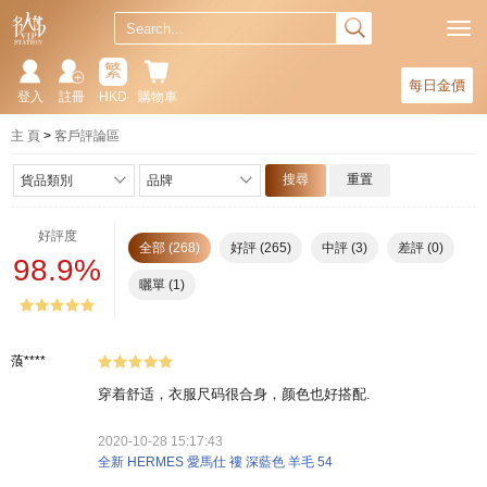
繁
每日金價
登入
註冊
HKD
購物車
主 頁
客戶評論區
搜尋
重置
貨品類別
品牌
好評度
全部 (268)
好評 (265)
中評 (3)
差評 (0)
98.9%
曬單 (1)
蒗****
穿着舒适，衣服尺码很合身，颜色也好搭配.
2020-10-28 15:17:43
全新 HERMES 愛馬仕 褸 深藍色 羊毛 54