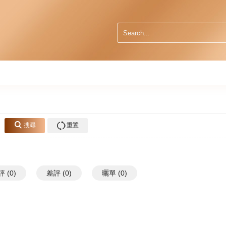
搜尋
重置
 (0)
差評 (0)
曬單 (0)