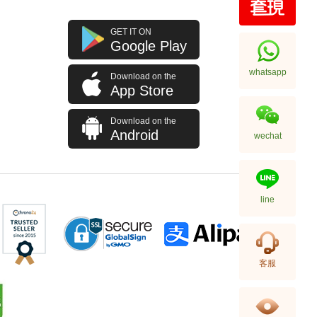
GET IT ON
Google Play
whatsapp
Download on the
App Store
Download on the
Android
wechat
line
客服