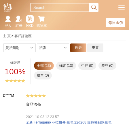
繁
每日金價
登入
註冊
HKD
購物車
主 頁
客戶評論區
搜尋
重置
貨品類別
品牌
好評度
全部 (13)
好評 (13)
中評 (0)
差評 (0)
100%
曬單 (0)
D****M
實品漂亮
2021-10-03 12:23:57
全新 Ferragamo 菲拉格慕 銀包 22d268 短身啪鈕款銀包