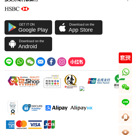
GET IT ON
Download on the
Google Play
App Store
Download on the
Android
whatsapp
wechat
line
客服