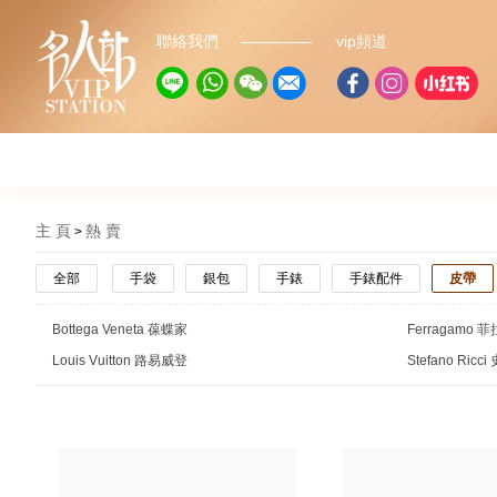
聯絡我們
vip頻道
主 頁
熱 賣
全部
手袋
銀包
手錶
手錶配件
皮帶
Bottega Veneta 葆蝶家
Ferragamo 
Louis Vuitton 路易威登
Stefano Ric