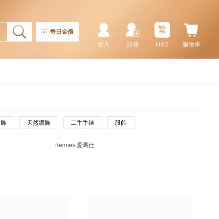
繁
每日金價
登入
註冊
HKD
購物車
金飾
天然鑽飾
二手手錶
服飾
Hermes 愛馬仕