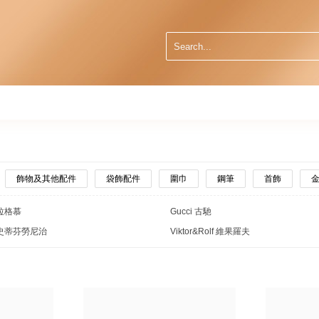
飾物及其他配件
袋飾配件
圍巾
鋼筆
首飾
菲拉格慕
Gucci 古馳
ci 史蒂芬勞尼治
Viktor&Rolf 維果羅夫