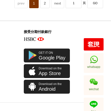
prev
1
2
next
頁
GO
接受分期付款銀行
GET IT ON
Google Play
whatsapp
Download on the
App Store
Download on the
Android
wechat