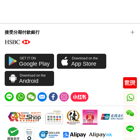
接受分期付款銀行
GET IT ON
Download on the
Google Play
App Store
Download on the
Android
whatsapp
wechat
line