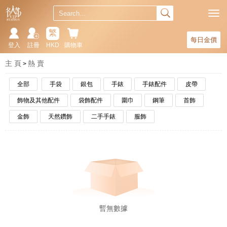
繁
每日金價
登入
註冊
HKD
購物車
主 頁
熱 賣
全部
手袋
銀包
手錶
手錶配件
皮帶
飾物及其他配件
袋飾配件
圍巾
鋼筆
首飾
金飾
天然鑽飾
二手手錶
服飾
暫無數據