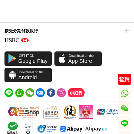
接受分期付款銀行
GET IT ON
Download on the
Google Play
App Store
Download on the
Android
whatsapp
wechat
line