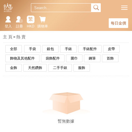
繁
每日金價
登入
註冊
HKD
購物車
主 頁
熱 賣
全部
手袋
銀包
手錶
手錶配件
皮帶
飾物及其他配件
袋飾配件
圍巾
鋼筆
首飾
金飾
天然鑽飾
二手手錶
服飾
暫無數據