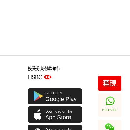
接受分期付款銀行
GET IT ON
Google Play
whatsapp
Download on the
App Store
Download on the