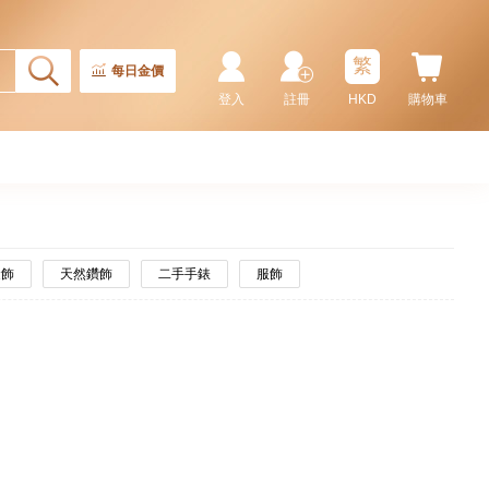
繁
每日金價
登入
註冊
HKD
購物車
金飾
天然鑽飾
二手手錶
服飾