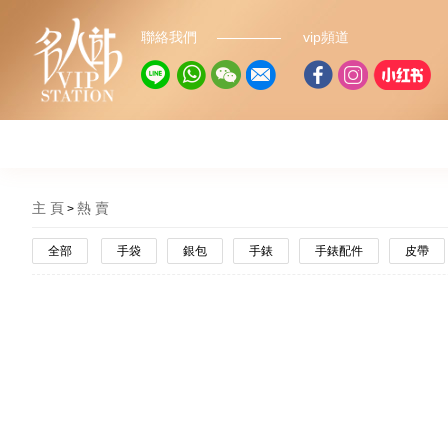
聯絡我們
vip頻道
主 頁
熱 賣
全部
手袋
銀包
手錶
手錶配件
皮帶