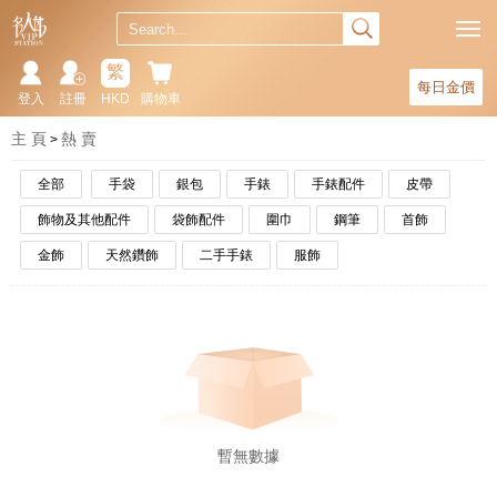
繁
每日金價
登入
註冊
HKD
購物車
主 頁
熱 賣
全部
手袋
銀包
手錶
手錶配件
皮帶
飾物及其他配件
袋飾配件
圍巾
鋼筆
首飾
金飾
天然鑽飾
二手手錶
服飾
暫無數據