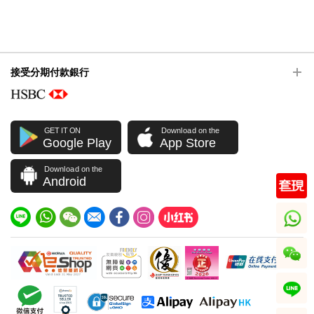
接受分期付款銀行
GET IT ON
Download on the
Google Play
App Store
Download on the
Android
whatsapp
wechat
line