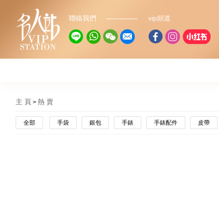
聯絡我們
vip頻道
主 頁
熱 賣
全部
手袋
銀包
手錶
手錶配件
皮帶