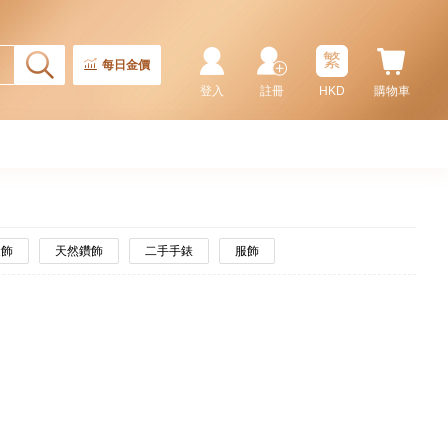
繁
每日金價
登入
註冊
HKD
購物車
金飾
天然鑽飾
二手手錶
服飾