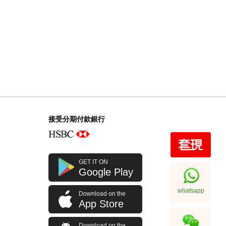
接受分期付款銀行
GET IT ON
Google Play
whatsapp
Download on the
App Store
Download on the