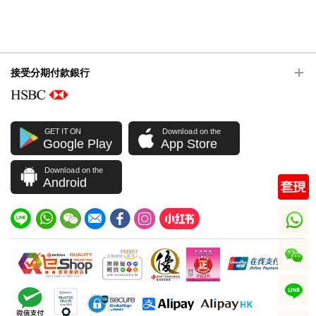
接受分期付款銀行
GET IT ON
Download on the
Google Play
App Store
Download on the
Android
whatsapp
wechat
line