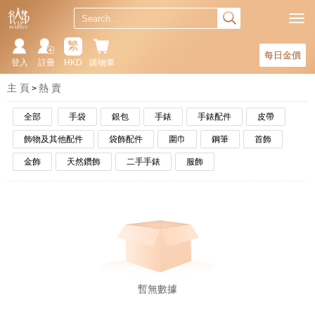
繁
每日金價
登入
註冊
HKD
購物車
主 頁
熱 賣
全部
手袋
銀包
手錶
手錶配件
皮帶
飾物及其他配件
袋飾配件
圍巾
鋼筆
首飾
金飾
天然鑽飾
二手手錶
服飾
暫無數據