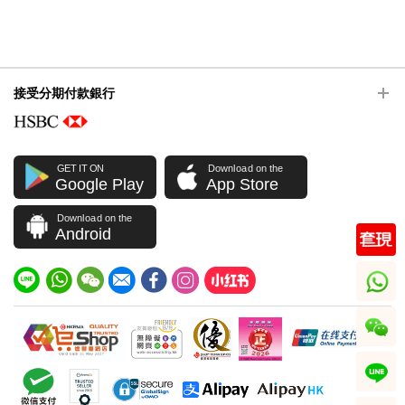
接受分期付款銀行
GET IT ON
Download on the
Google Play
App Store
Download on the
Android
whatsapp
wechat
line