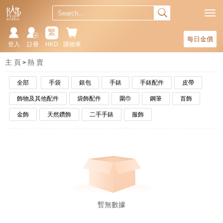
繁
每日金價
登入
註冊
HKD
購物車
主 頁
熱 賣
全部
手袋
銀包
手錶
手錶配件
皮帶
飾物及其他配件
袋飾配件
圍巾
鋼筆
首飾
金飾
天然鑽飾
二手手錶
服飾
暫無數據