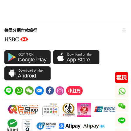
接受分期付款銀行
GET IT ON
Download on the
Google Play
App Store
Download on the
Android
whatsapp
wechat
line