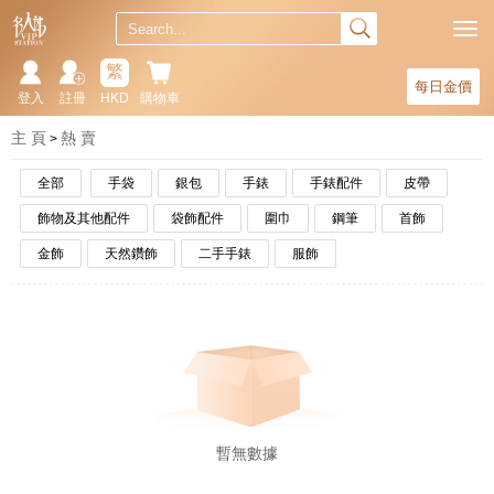
繁
每日金價
登入
註冊
HKD
購物車
主 頁
熱 賣
全部
手袋
銀包
手錶
手錶配件
皮帶
飾物及其他配件
袋飾配件
圍巾
鋼筆
首飾
金飾
天然鑽飾
二手手錶
服飾
暫無數據