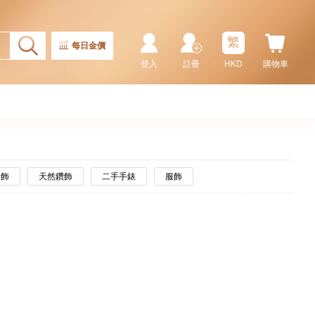
繁
每日金價
登入
註冊
HKD
購物車
金飾
天然鑽飾
二手手錶
服飾