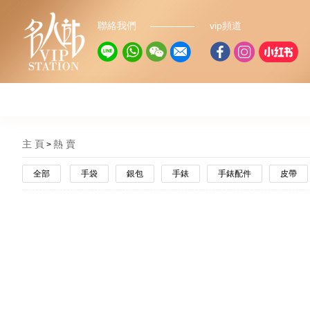
聯絡我們
vip頻道
主 頁
熱 賣
全部
手袋
銀包
手錶
手錶配件
皮帶