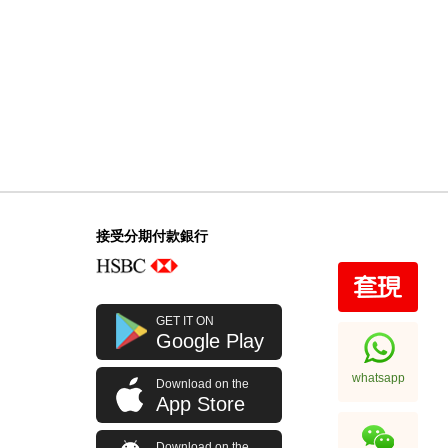
接受分期付款銀行
GET IT ON
Google Play
whatsapp
Download on the
App Store
Download on the