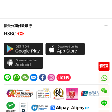
接受分期付款銀行
GET IT ON
Download on the
Google Play
App Store
Download on the
Android
whatsapp
wechat
line