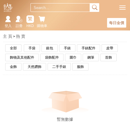
繁
每日金價
登入
註冊
HKD
購物車
主 頁
熱 賣
全部
手袋
銀包
手錶
手錶配件
皮帶
飾物及其他配件
袋飾配件
圍巾
鋼筆
首飾
金飾
天然鑽飾
二手手錶
服飾
暫無數據