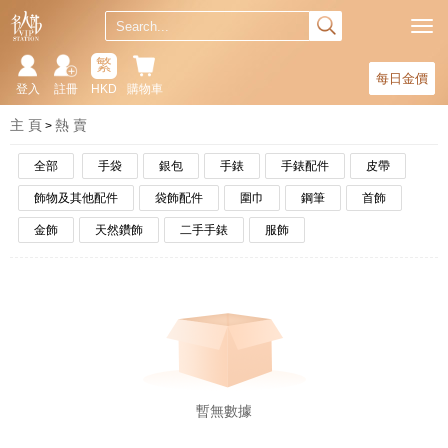
繁
每日金價
登入
註冊
HKD
購物車
主 頁
熱 賣
全部
手袋
銀包
手錶
手錶配件
皮帶
飾物及其他配件
袋飾配件
圍巾
鋼筆
首飾
金飾
天然鑽飾
二手手錶
服飾
暫無數據