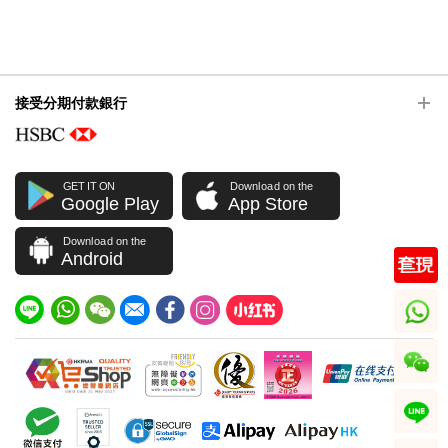
接受分期付款銀行
GET IT ON
Download on the
Google Play
App Store
Download on the
Android
whatsapp
wechat
line