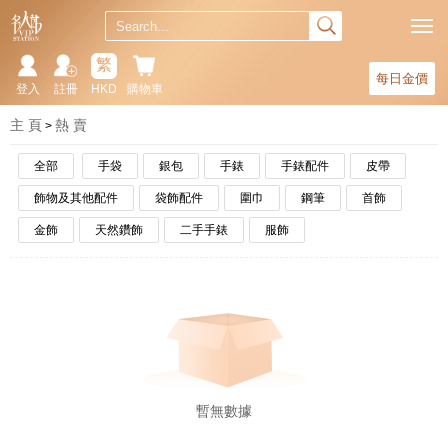
繁
每日金價
登入
註冊
HKD
購物車
主 頁
熱 賣
全部
手袋
銀包
手錶
手錶配件
皮帶
飾物及其他配件
袋飾配件
圍巾
鋼筆
首飾
金飾
天然鑽飾
二手手錶
服飾
暫無數據