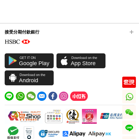
接受分期付款銀行
GET IT ON
Download on the
Google Play
App Store
Download on the
Android
whatsapp
wechat
line